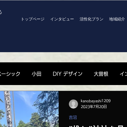
る
トップページ
インタビュー
活性化プラン
地域紹介
ベーシック
小田
DIY デザイン
大曽根
イ
高見原
archives
R8おでかけプラン
北川りさ 
kanobayashi1209
2023年7月20日
吉沼
| 栄
嶋田珠々 | 高見原
劉山 | 上郷
ハンセン