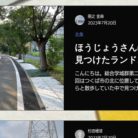
朋之 金森
2023年7月20日
北条
ほうじょうさん
見つけたランド
こんにちは。総合学域群第
回はつくば市の北に位置し
らと散歩していた中で見つ
てランドスケープデザイン
見ていきたいと思います。...
杉田穂波
2023年7月20日