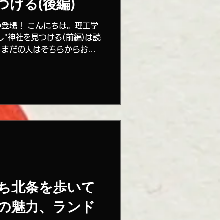
つける(後編)
登場！ こんにちは。理工学
し"神社を見つける(前編)は読
。まだの人はそちらからお読
あって面白いかと思います！
ある「かっこいい神社」や
ち北条を歩いて
の魅力、ランド