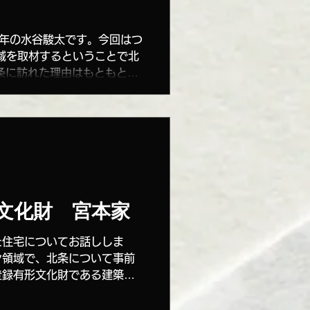
3年の水谷駿太です。今回はつ
域を取材するということで北
条に訪れた理由はもともとト
アルバイトをしていた際に
よくみていて北条って実際ど
文化財 宮本家
た住宅についてお話ししま
ン領域で、北条について事前
登録有形文化財である建築物
を知りました。登録有形文化
はどうなっているのか、興味