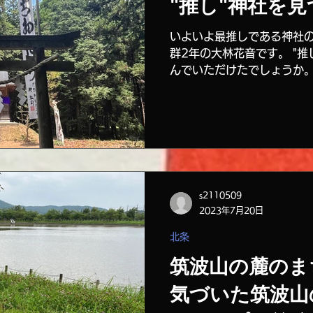
"推し"神社を見
域ガイド
地域活性化プラン
いよいよ最推しである神社の
群2年の大林花音です。 "推
んでいただけたでしょうか
みいただけると、繋がりが
さてさて。今まで、吉沼に
「可愛い神社」...
s2110509
2023年7月20日
北条
筑波山の麓のま
気づいた筑波山