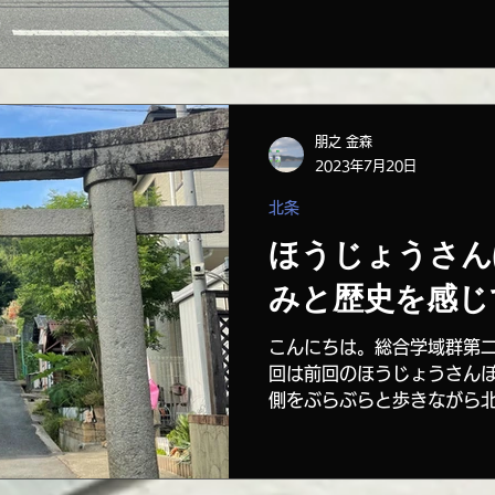
が湧いたので建築の勉強もか.
朋之 金森
2023年7月20日
北条
ほうじょうさん
みと歴史を感じ
こんにちは。総合学域群第
回は前回のほうじょうさん
側をぶらぶらと歩きながら
しく見ていきたいと思います
堀用水路を後にして熊野神
向かう道を歩いていると...