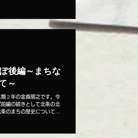
..
ぽ後編～まちな
て～
二類２年の金森朋之です。今
ぽ前編の続きとして北条の北
北条のまちの歴史について詳
。 まず前半最後に訪れた裏
社に向かいました。神社まで