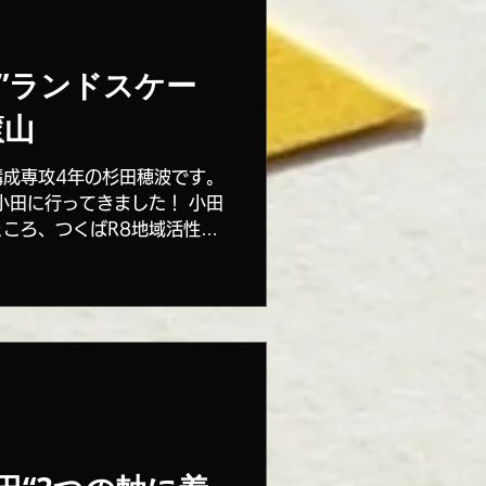
”ランドスケー
篋山
構成専攻4年の杉田穂波です。
小田に行ってきました！ 小田
ころ、つくばR8地域活性化
19で採択された「小田山を芝
ェクト」が行われたようで