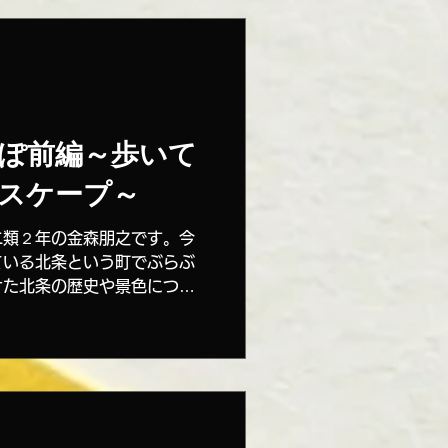
ぽ前編～歩いて
スケープ～
二類２年の金森朋之です。今
ている北条という町でぶらぶ
けた北条の歴史や景色につい
や都市計画といった視点から