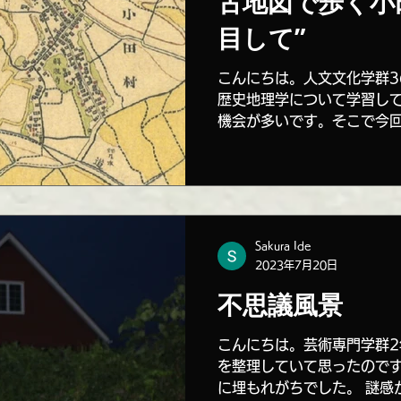
古地図で歩く小
目して”
こんにちは。人文文化学群3
歴史地理学について学習し
機会が多いです。そこで今
部門」によって提供されて
小田を歩いてみたいと思い
され，真壁道の通過する...
Sakura Ide
2023年7月20日
不思議風景
こんにちは。芸術専門学群2
を整理していて思ったので
に埋もれがちでした。 謎感