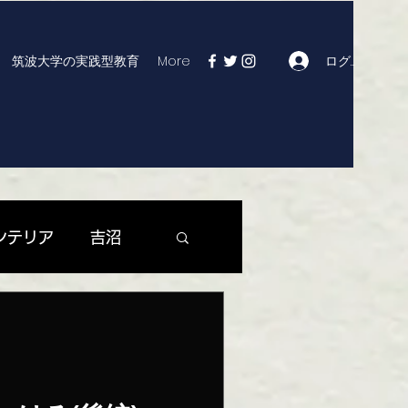
ログイン
筑波大学の実践型教育
More
ンテリア
吉沼
| つくば市役所
マックス | 大曽根