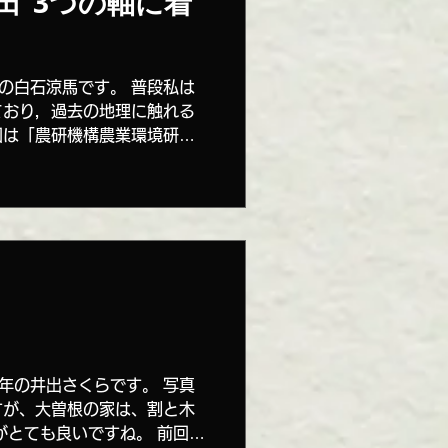
田“3つの軸に着
の白石涼馬です。 普段私は
ており，過去の地理に触れる
回は「農研機構農業環境研究
いる明治初期の古地図を基に
ます。中世から小田城が築城
年の井出さくらです。 写真
すが、大曽根の家は、割と木
がとても良いですね。 前回の