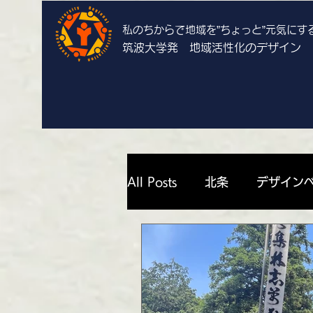
私のちからで地域を”ちょっと”
元気にす
筑波大学発 地域活性化のデザイン
All Posts
北条
デザイン
上郷
栄
谷田部
勝山祐衣 | 栄
濱中いずみ 