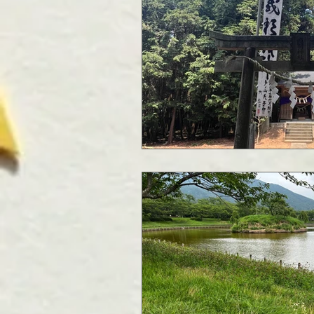
今泉優子 | 大曽根
R8地