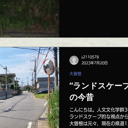
記事で塀のことについて少
塀でがっちり囲まれた家が
塀が良かったです。...
s2110578
2023年7月20日
大曽根
“ランドスケープ
の今昔
こんにちは。人文文化学群3
ランドスケープ的な視点か
大曽根は元々，現在の県道1