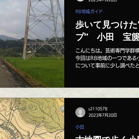
R8地域ガイド
歩いて見つけた
プ” 小田 宝
こんにちは。芸術専門学群
今回はR8地域の一つである
について事前に少し調べたと
プランコンペティション20
桜できれいに飾ろうプロジ
す。...
s2110578
2023年7月20日
小田