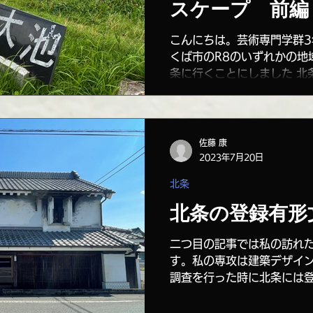
スケープ 前編
こんにちは。芸術専門学群
くば市のR8のいずれかの地
条に行くことにしました 北
ラックアルバイトの助手の
「北条印刷」という看板を
んなところなんだろう...
佐藤 康
2023年7月20日
北条
北条の登録有形
二つ目の記事では私の訪れ
す。私の専攻は建築デザイ
調査を行った時に北条には
「宮本家住宅」があること
財とは、いったい中の様子