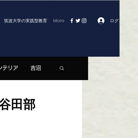
ログイン
筑波大学の実践型教育
More
ンテリア
吉沼
| つくば市役所
谷田部
マックス | 大曽根