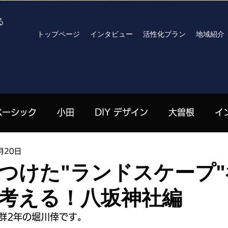
る
トップページ
インタビュー
活性化プラン
地域紹介
ベーシック
小田
DIY デザイン
大曽根
イ
月20日
高見原
archives
R8おでかけプラン
北川りさ 
つけた"ランドスケープ"
考える！八坂神社編
| 栄
嶋田珠々 | 高見原
劉山 | 上郷
ハンセン
群2年の堀川倖です。