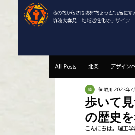
私のちからで地域を”ちょっと”
元気にす
筑波大学発 地域活性化のデザイン
All Posts
北条
デザイン
倖 堀川
2023年7
上郷
栄
谷田部
歩いて見
の歴史を
勝山祐衣 | 栄
濱中いずみ 
こんにちは。理工学