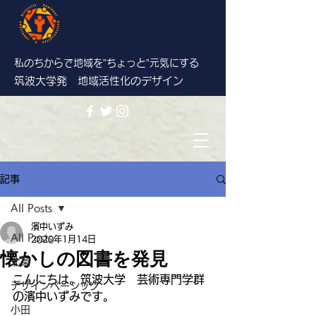
私のちからで地域を”ちょっと”
元気にする
筑波大学発 地域活性化のデザイン
記事
All Posts
濱中いずみ
All Posts
2020年1月14日
懐かしの図書を発見
北条
こんにちは。筑波大学　芸術専門学群
デザインベーシック
の濱中いずみです。
小田