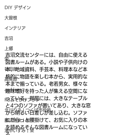
DIY デザイン
大曽根
インテリア
吉沼
上郷
吉沼交流センターには、自由に使える
栄
図書ルームがある。小説や子供向けの
本、地域資料、手芸本、料理本など本
谷田部
格的に物語を楽しむ本から、実用的な
高見原
本まで揃っている。老若男女、様々な
archives
趣味嗜好を持った人が集える空間にな
っている。部屋には、大きなテーブル
R8おでかけプラン
と4つのソファが置いてあり、大きな窓
北川りさ | つくば市役所
から明るい日差しが差し込む。ソファ
にだらっと腰掛けて、お気に入りの本
勝山祐衣 | 栄
を読めるそんな図書ルームになってい
濱中いずみ | 栄
る。