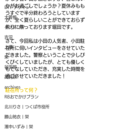
かがお過ごしでしょうか？夏休みもも
DIY デザイン
うすぐで半分終わろうとしています
大曽根
が、全く夏らしいことができておらず
焦りに焦っております堀田です。
インテリア
吉沼
さて、今回私は小田の人気者、小田駐
上郷
在所に伺いインタビューをさせていた
だきました。警察ということで少しび
栄
くびくしていましたが、とても優しく
谷田部
もてなしていただき、充実した時間を
過ごさせていただきました！
高見原
archives
駐在所って何？
R8おでかけプラン
北川りさ | つくば市役所
勝山祐衣 | 栄
濱中いずみ | 栄