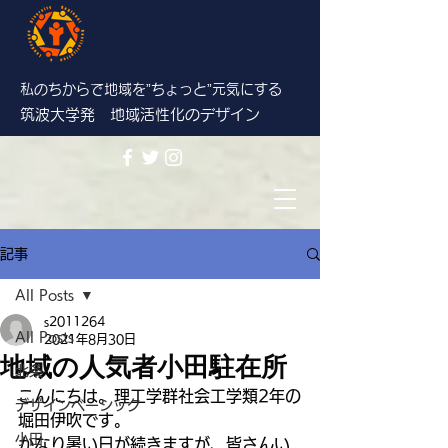
私のちからで地域を”ちょっと”
元気にする
筑波大学発 地域活性化のデザイン
記事
All Posts
s2011264
All Posts
2021年8月30日
地域の人気者小田駐在所
北条
こんにちは。理工学群社会工学類2年の
デザインベーシック
堀田伊吹です。
小田
かなり暑い日が続きますが、皆さんい