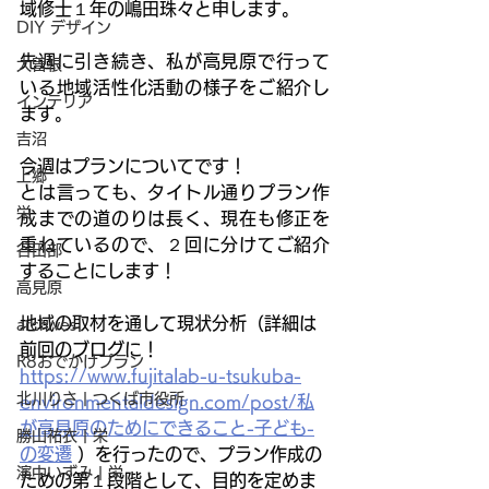
域修士１年の嶋田珠々と申します。
DIY デザイン
先週に引き続き、私が高見原で行って
大曽根
いる地域活性化活動の様子をご紹介し
インテリア
ます。
吉沼
今週はプランについてです！
上郷
とは言っても、タイトル通りプラン作
栄
成までの道のりは長く、現在も修正を
重ねているので、２回に分けてご紹介
谷田部
することにします！
高見原
地域の取材を通して現状分析（詳細は
archives
前回のブログに！
R8おでかけプラン
https://www.fujitalab-u-tsukuba-
北川りさ | つくば市役所
environmentaldesign.com/post/私
が高見原のためにできること-子ども-
勝山祐衣 | 栄
の変遷
 ）を行ったので、プラン作成の
濱中いずみ | 栄
ための第１段階として、目的を定めま