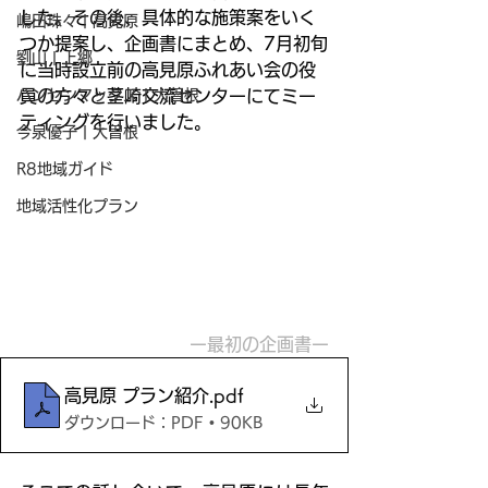
した。その後、具体的な施策案をいく
嶋田珠々 | 高見原
つか提案し、企画書にまとめ、7月初旬
劉山 | 上郷
に当時設立前の高見原ふれあい会の役
ハンセンマックス | 大曽根
員の方々と茎崎交流センターにてミー
ティングを行いました。
今泉優子 | 大曽根
R8地域ガイド
地域活性化プラン
ー最初の企画書ー
高見原 プラン紹介
.pdf
ダウンロード：PDF • 90KB