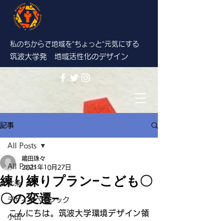
私のちからで地域を”ちょっと”
元気にする
筑波大学発 地域活性化のデザイン
記事
All Posts
嶋田珠々
All Posts
2021年10月27日
練り練りプラン−こども〇
北条
〇の変遷−
デザインベーシック
こんにちは。筑波大学環境デザイン領
小田