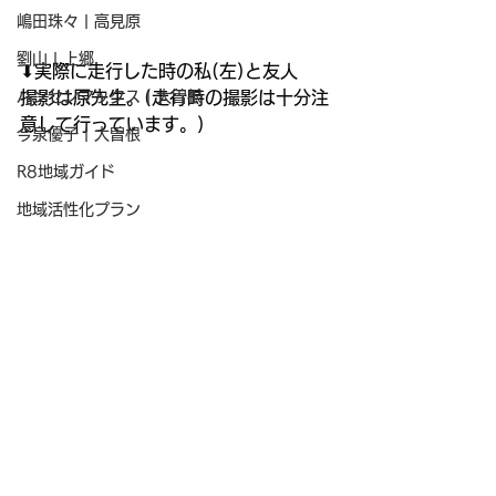
嶋田珠々 | 高見原
劉山 | 上郷
⬇︎実際に走行した時の私(左)と友人
ハンセンマックス | 大曽根
撮影は原先生。(走行時の撮影は十分注
意して行っています。)
今泉優子 | 大曽根
R8地域ガイド
地域活性化プラン