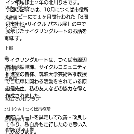
イン領域修士２年の北川りさです。
DIY デザイン
今回の記事では、10月につくば市役所
１Fロビーにて１ヶ月間行われた「8周
大曽根
辺市街地×サイクル パネル展」の中で
インテリア
展示したサイクリングルートのお話を
吉沼
します。
上郷
栄
サイクリングルートは、つくば市周辺
市街地振興課、サイクルコミュニティ
谷田部
推進室の皆様、筑波大学芸術系准教授
高見原
で自転車に関わる活動をされている原
忠信先生、私の友人などの協力を得て
archives
作成されました。
R8おでかけプラン
北川りさ | つくば市役所
実際にルートを試走して改善・改良し
勝山祐衣 | 栄
て作り、私自身も走行したので思い入
濱中いずみ | 栄
れがあります。