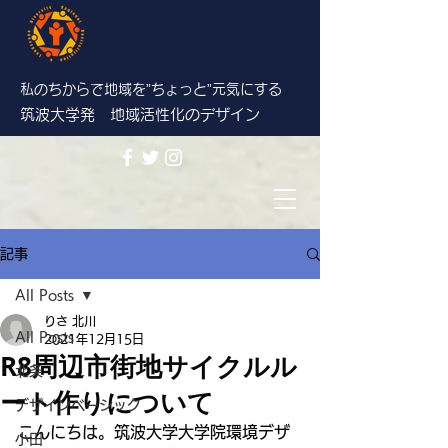
私のちからで地域を”ちょっと”
元気にする
筑波大学発 地域活性化のデザイン
記事
All Posts
りさ 北川
All Posts
2021年12月15日
R8周辺市街地サイクルル
北条
ート作りについて
デザインベーシック
こんにちは。筑波大学大学院環境デザ
小田