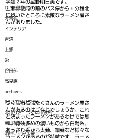
学類２年の星野明日美です。
DIY デザイン
上郷郵便局の前のバス停から５分程北
に歩いたところに素敵なラーメン屋さ
大曽根
んがありました。
インテリア
吉沼
上郷
栄
谷田部
高見原
archives
R8おでかけプラン
つくば市にはたくさんのラーメン屋さ
んがあるのはご存じでしょうか。これ
北川りさ | つくば市役所
と決まったラーメンがあるわけでは無
勝山祐衣 | 栄
く、背油多めの濃いものから白湯系、
あっさり系から太麺、細麺など様々な
濱中いずみ | 栄
ラーメンがあるのが特徴です。ラーメ