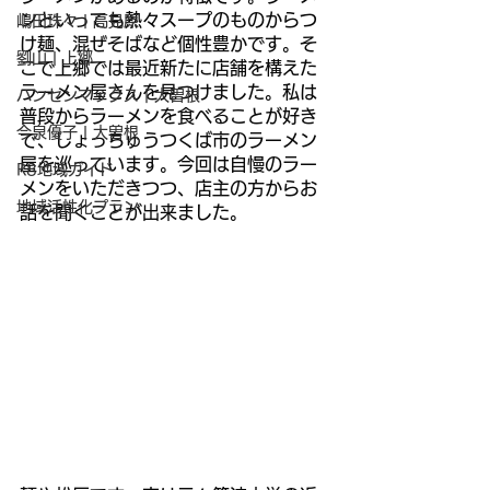
ンといっても熱々スープのものからつ
嶋田珠々 | 高見原
け麺、混ぜそばなど個性豊かです。そ
劉山 | 上郷
こで上郷では最近新たに店舗を構えた
ラーメン屋さんを見つけました。私は
ハンセンマックス | 大曽根
普段からラーメンを食べることが好き
今泉優子 | 大曽根
で、しょっちゅうつくば市のラーメン
屋を巡っています。今回は自慢のラー
R8地域ガイド
メンをいただきつつ、店主の方からお
地域活性化プラン
話を聞くことが出来ました。