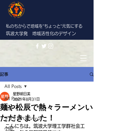
私のちからで地域を”ちょっと”
元気にする
筑波大学発 地域活性化のデザイン
記事
All Posts
星野明日美
All Posts
2021年8月31日
麺や松辰で熱々ラーメンい
北条
ただきました！
デザインベーシック
こんにちは。筑波大学理工学群社会工
小田