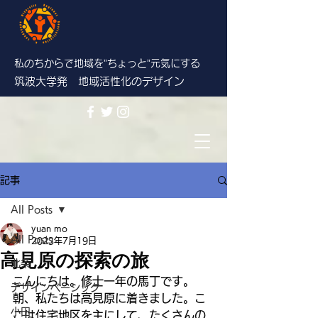
私のちからで地域を”ちょっと”
元気にする
筑波大学発 地域活性化のデザイン
記事
All Posts
yuan mo
All Posts
2023年7月19日
高見原の探索の旅
北条
こんにちは。修士一年の馬丁です。
デザインベーシック
朝、私たちは高見原に着きました。こ
小田
こは住宅地区を主にして、たくさんの