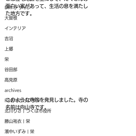
面白い家があって、生活の息を満たし
DIY デザイン
た地方です。
大曽根
インテリア
吉沼
上郷
栄
谷田部
高見原
archives
このような寺院を発見しました。寺の
R8おでかけプラン
名前は向山寺です。
北川りさ | つくば市役所
勝山祐衣 | 栄
濱中いずみ | 栄