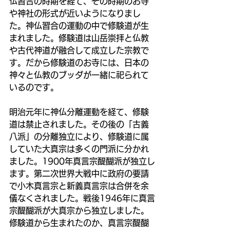
仏習合の時期を経て、その時期のお寺
や神社の形式が近いようになりまし
た。神仏習合の運動の中で修験道が生
まれました。修験道は山岳崇拝と仏教
や古代神道が融合して成立した宗教で
す。だから修験道のお寺には、日本の
神々と仏教のブッダが一緒に祀られて
いるのです。
明治元年に神仏分離運動を経て、修験
道は禁止されました。その後の「古義
八派」の分離独立により、修験道に属
していた大真宗は多くの門派に分かれ
ました。1900年真言宗醍醐派が独立し
ます。第二次世界大戦中に政府の要請
で小木真言宗と新義真言宗は合併を余
儀なくされました。戦後1946年に真言
宗醍醐派が大真宗から独立しました。
修験道から生まれたのか、真言宗醍醐