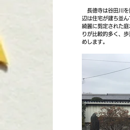
今泉優子 | 大曽根
R8地
　長徳寺は谷田川を
辺は住宅が建ち並ん
綺麗に剪定された庭
りが比較的多く、歩
めします。