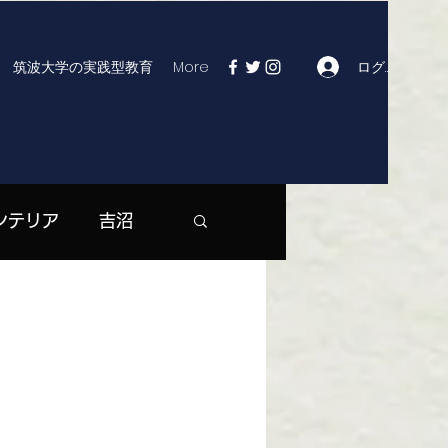
ログイン
筑波大学の実践型教育
More
ンテリア
吉沼
| つくば市役所
マックス | 大曽根