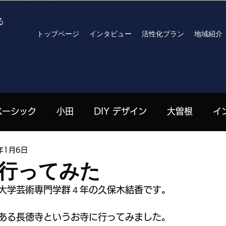
る
トップページ
インタビュー
活性化プラン
地域紹介
ベーシック
小田
DIY デザイン
大曽根
イ
年1月6日
高見原
archives
R8おでかけプラン
北川りさ 
行ってみた
大学芸術専門学群４年の久保木結香です。
| 栄
嶋田珠々 | 高見原
劉山 | 上郷
ハンセン
ある長徳寺というお寺に行ってみました。