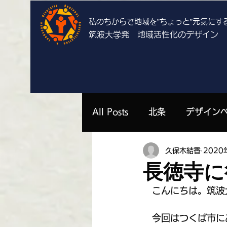
私のちからで地域を”ちょっと”
元気にす
筑波大学発 地域活性化のデザイン
All Posts
北条
デザイン
久保木結香
2020
上郷
栄
谷田部
長徳寺に
　こんにちは。筑波
勝山祐衣 | 栄
濱中いずみ 
　今回はつくば市に