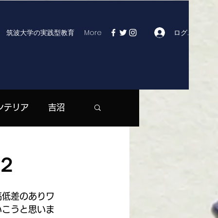
ログイン
筑波大学の実践型教育
More
ンテリア
吉沼
| つくば市役所
２
マックス | 大曽根
高低差のありワ
いこうと思いま