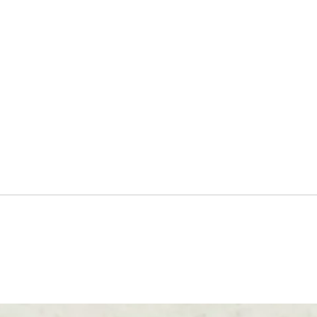
改装
歩いて見つけた”ランドスケ
ープ”