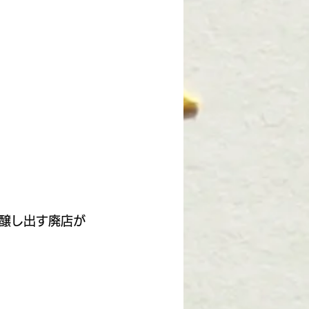
醸し出す廃店が