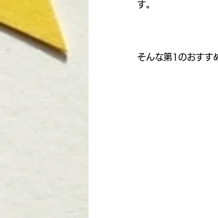
す。
今泉優子 | 大曽根
R8地
そんな第1のおすす