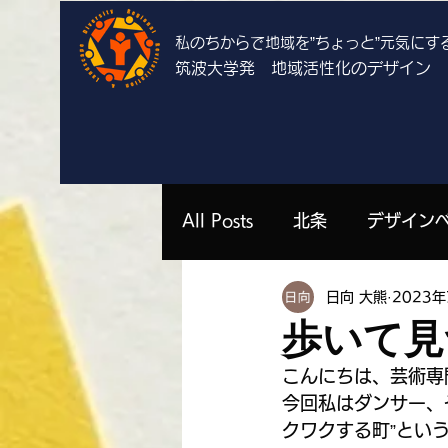
私のちからで地域を”ちょっと”
元気にす
筑波大学発 地域活性化のデザイン
All Posts
北条
デザイン
日向 大熊
2023年
上郷
栄
谷田部
歩いて見
こんにちは、芸術専
勝山祐衣 | 栄
濱中いずみ 
今回私はダンサー、
クワクする町”とい