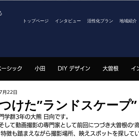
る
トップページ
インタビュー
活性化プラン
地域紹介
ベーシック
小田
DIY デザイン
大曽根
イ
7月22日
高見原
archives
R8おでかけプラン
北川りさ 
つけた”ランドスケープ”
門学群3年の大熊 日向です。
| 栄
嶋田珠々 | 高見原
劉山 | 上郷
ハンセン
そして動画撮影の専門家として前回につづき大曽根の”
う特徴も踏まえながら撮影場所、映えスポットを探して