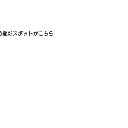
域ガイド
地域活性化プラン
め撮影スポットがこちら