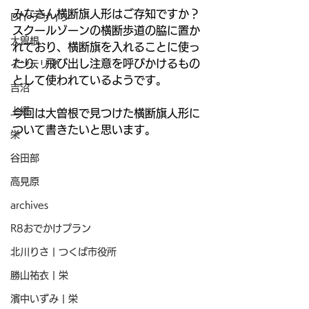
みなさん横断旗人形はご存知ですか？
DIY デザイン
スクールゾーンの横断歩道の脇に置か
大曽根
れており、横断旗を入れることに使っ
たり、飛び出し注意を呼びかけるもの
インテリア
として使われているようです。
吉沼
上郷
今回は大曽根で見つけた横断旗人形に
ついて書きたいと思います。
栄
谷田部
高見原
archives
R8おでかけプラン
北川りさ | つくば市役所
勝山祐衣 | 栄
濱中いずみ | 栄