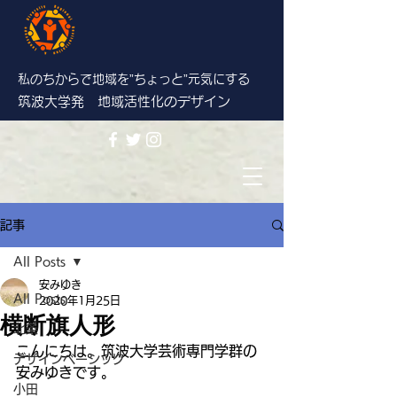
私のちからで地域を”ちょっと”
元気にする
筑波大学発 地域活性化のデザイン
記事
All Posts
安みゆき
All Posts
2020年1月25日
横断旗人形
北条
こんにちは。筑波大学芸術専門学群の
デザインベーシック
安みゆきです。
小田