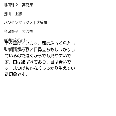
嶋田珠々 | 高見原
劉山 | 上郷
ハンセンマックス | 大曽根
今泉優子 | 大曽根
R8地域ガイド
手を挙げています。顔はふっくらとし
地域活性化プラン
た凹凸があり、目鼻立ちもしっかりし
ているので遠くからでも見やすいで
す。口は結ばれており、目は青いで
す。まつげもかなりしっかり生えてい
る印象です。