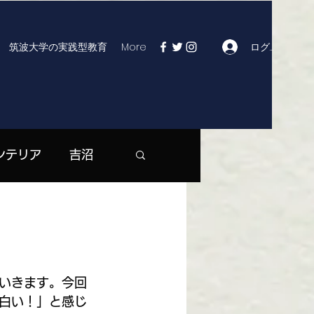
ログイン
筑波大学の実践型教育
More
ンテリア
吉沼
| つくば市役所
マックス | 大曽根
いきます。今回
白い！」と感じ