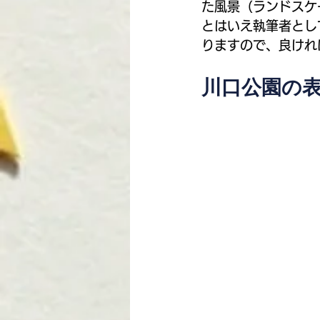
た風景（ランドスケ
今泉優子 | 大曽根
R8地
とはいえ執筆者とし
りますので、良けれ
川口公園の