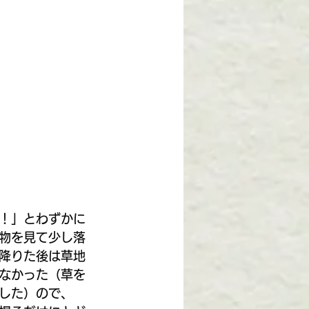
！」とわずかに
物を見て少し落
降りた後は草地
なかった（草を
した）ので、