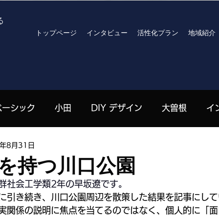
る
トップページ
インタビュー
活性化プラン
地域紹介
ベーシック
小田
DIY デザイン
大曽根
イ
1年8月31日
高見原
archives
R8おでかけプラン
北川りさ 
を持つ川口公園
群社会工学類2年の早坂遼です。
| 栄
嶋田珠々 | 高見原
劉山 | 上郷
ハンセン
に引き続き、川口公園周辺を散策した結果を記事にして
実関係の説明に焦点を当てるのではなく、個人的に「面