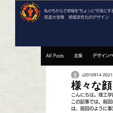
私のちからで地域を”ちょっと”
元気にす
筑波大学発 地域活性化のデザイン
All Posts
北条
デザイン
s2010914
202
上郷
栄
谷田部
様々な顔
こんにちは。理工学
勝山祐衣 | 栄
濱中いずみ 
この記事では、前回
は、前回のように事