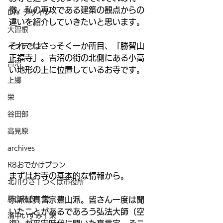
徴、私の専攻である建築の観点からの
DIY デザイン
違いを紹介していきたいと思います。
大曽根
それではさっそく一か所目、「勝智山
インテリア
正福寺」。吉沼の街の北側にある小高
吉沼
い地形の上に位置しているお寺です。
上郷
栄
谷田部
高見原
archives
R8おでかけプラン
まずはお寺の基本的な情報から。
北川りさ | つくば市役所
勝山祐衣 | 栄
宗派は真言宗豊山派。皆さん一度は聞
いたことがあるであろう弘法大師（空
濱中いずみ | 栄