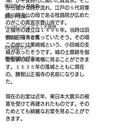
海）が平安時代に開いた真言宗。そこ
嶋田珠々 | 高見原
から遥かな時が流れ、江戸の５代将軍
徳川綱吉公の母である桂昌院が広めた
劉山 | 上郷
のがこの真言宗豊山派です。
ハンセンマックス | 大曽根
正福寺の建立は１４９６年。当時は田
倉山正福寺と言っていたそう。その頃
今泉優子 | 大曽根
この地には栗崎城という、小田城の支
R8地域ガイド
城があったそうです。城の土塁跡を伽
地域活性化プラン
藍堂裏の駐車場横に見ることができま
す。１５３５年の落城とともに現在
の、勝智山正福寺の名前になりまし
た。
現在のお堂は近年、東日本大震災の被
害を受けて再建されたものです。その
ためとても綺麗なお堂を見ることがで
きます。