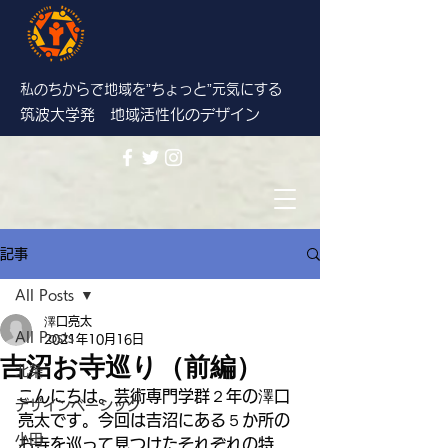
私のちからで地域を”ちょっと”
元気にする
筑波大学発 地域活性化のデザイン
記事
All Posts
澤口亮太
All Posts
2021年10月16日
吉沼お寺巡り（前編）
北条
こんにちは。芸術専門学群２年の澤口
デザインベーシック
亮太です。今回は吉沼にある５か所の
小田
お寺を巡って見つけたそれぞれの特