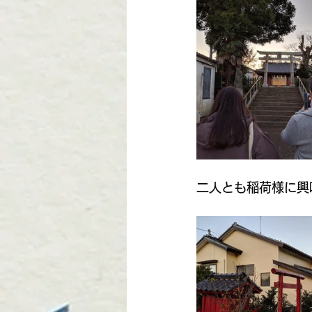
今泉優子 | 大曽根
R8地
二人とも稲荷様に興