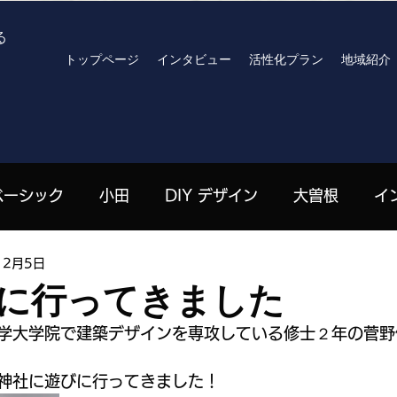
る
トップページ
インタビュー
活性化プラン
地域紹介
ベーシック
小田
DIY デザイン
大曽根
イ
12月5日
高見原
archives
R8おでかけプラン
北川りさ 
に行ってきました
学大学院で建築デザインを専攻している修士２年の菅野
| 栄
嶋田珠々 | 高見原
劉山 | 上郷
ハンセン
神社に遊びに行ってきました！