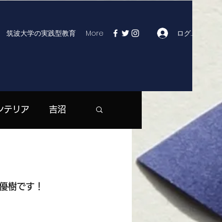
ログイン
筑波大学の実践型教育
More
ンテリア
吉沼
| つくば市役所
優樹です！
マックス | 大曽根