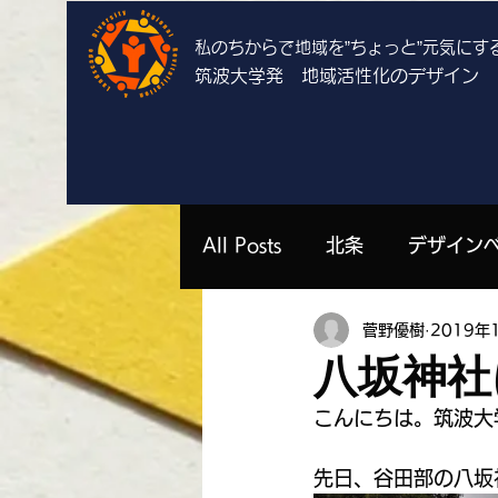
私のちからで地域を”ちょっと”
元気にす
筑波大学発 地域活性化のデザイン
All Posts
北条
デザイン
菅野優樹
2019年
上郷
栄
谷田部
八坂神社
こんにちは。筑波大
勝山祐衣 | 栄
濱中いずみ 
先日、谷田部の八坂