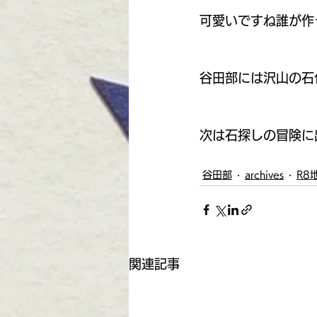
可愛いですね誰が作
谷田部には沢山の石
次は石探しの冒険に
谷田部
archives
R8
関連記事