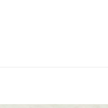
歩いて見つけた”ランドスケ
栄エ
ープ” いろんな顔を持つ谷田
なカ