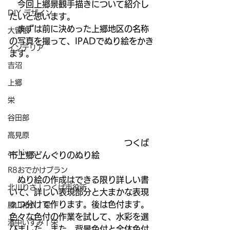
　今回上郷景観手描きについて紹介し
DIY デザイン
たいと思います。
　まずは前に決めった上郷地区の名称
大曽根
の写真を撮って、IPADでぬり絵をかき
インテリア
ます。
吉沼
上郷
栄
谷田部
高見原
　　　　　　　　　　　　　　つくば
archives
市上郷どんぐりのぬり絵
R8おでかけプラン
　ぬり絵の作成はできる限り詳しい書
北川りさ | つくば市役所
いて、詳しい表現部分と大まかな表現
２つ分けて作ります。後は色付ます。
勝山祐衣 | 栄
色々な色付の作業を試して、水彩を選
濱中いずみ | 栄
びました。また、背景色付と全体色付