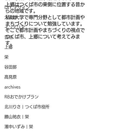
上郷はつくば市の東側に位置する昔か
DIY デザイン
らの地域です。
私は大学で専門分野として都市計画や
大曽根
まちづくりについて勉強しています。
インテリア
そこで都市計画やまちづくりの視点で
つくば市、上郷について考えてみま
吉沼
す。
上郷
栄
谷田部
高見原
archives
R8おでかけプラン
北川りさ | つくば市役所
勝山祐衣 | 栄
濱中いずみ | 栄