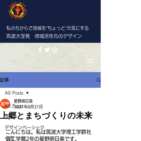
私のちからで地域を”ちょっと”
元気にする
筑波大学発 地域活性化のデザイン
記事
All Posts
星野明日美
All Posts
2021年8月31日
上郷とまちづくりの未来
北条
デザインベーシック
こんにちは。私は筑波大学理工学群社
小田
会工学類2年の星野明日美です。