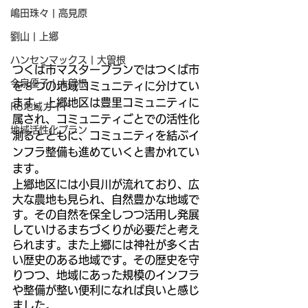
嶋田珠々 | 高見原
劉山 | 上郷
ハンセンマックス | 大曽根
つくば市マスタープランではつくば市
今泉優子 | 大曽根
を８つの地域コミュニティに分けてい
ます。上郷地区は豊里コミュニティに
R8地域ガイド
属され、コミュニティごとでの活性化
地域活性化プラン
測るとともに、コミュニティを結ぶイ
ンフラ整備も進めていくと書かれてい
ます。
上郷地区には小貝川が流れており、広
大な農地も見られ、自然豊かな地域で
す。その自然を保全しつつ活用し発展
していけるまちづくりが必要だと考え
られます。また上郷には神社が多く古
い歴史のある地域です。その歴史を守
りつつ、地域にあった規模のインフラ
や整備が整い便利になれば良いと感じ
ました。