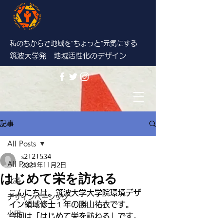
私のちからで地域を”ちょっと”
元気にする
筑波大学発 地域活性化のデザイン
記事
All Posts
s2121534
All Posts
2021年11月2日
はじめて栄を訪ねる
北条
こんにちは。筑波大学大学院環境デザ
デザインベーシック
イン領域修士１年の勝山祐衣です。
小田
今回は「はじめて栄を訪ねる」です。