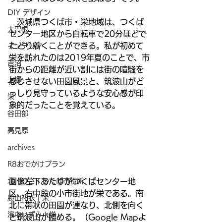
DIY デザイン
　茨城県つくば市・栄地域は、つくば
大曽根
センター地区から自転車で20分ほどで
たどり着くことができる。私が初めて
インテリア
栄を訪れたのは2019年夏のことで、市
吉沼
街からの距離が近い割には街の喧騒を
上郷
感じさせない田園風景と、筑波山がど
っしり見守っているような安心感が印
栄
象的だったことを覚えている。
谷田部
高見原
archives
R8おでかけプラン
北川りさ | つくば市役所
画像左下あたりがつくばセンター地
区、右中段の小市街地が栄である。南
勝山祐衣 | 栄
北に帯状の田園が連なり、北側を向く
濱中いずみ | 栄
と筑波山が臨める。（Google Mapよ