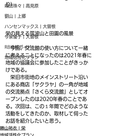
り）
嶋田珠々 | 高見原
劉山 | 上郷
ハンセンマックス | 大曽根
栄の見える筑波山と田園の風景
今泉優子 | 大曽根
R8地域ガイド
　今回、交流館の使い方について一緒
に考えることになったのは2021年春に
地域活性化プラン
地域の協議会に参加したことがきっか
けである。
　栄旧市街地のメインストリート沿い
にある商店「サクラヤ」の一角が地域
の交流拠点「さくら交流館」としてオ
ープンしたのは2020年春のことであ
る。次回は、この１年間でどのような
活動をしてきたのか、取材して伺った
お話を紹介したいと思う。
勝山祐衣 | 栄
地域活性化プラン