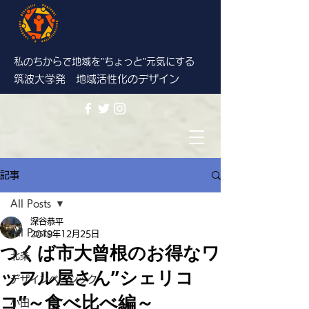
私のちからで地域を”ちょっと”
元気にする
筑波大学発 地域活性化のデザイン
記事
All Posts
深谷恭平
All Posts
2019年12月25日
つくば市大曾根のお得なワ
北条
ッフル屋さん”シェリコ
デザインベーシック
コ”～食べ比べ編～
小田