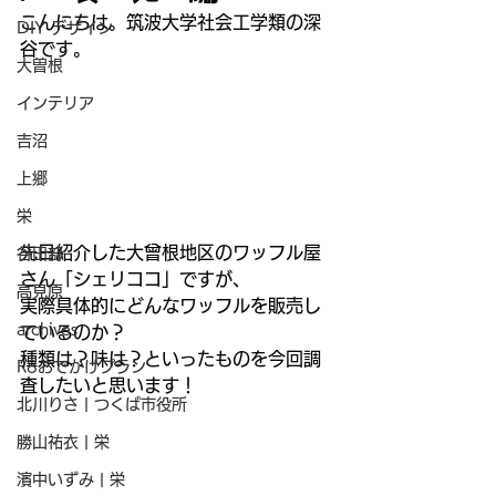
こんにちは。筑波大学社会工学類の深
DIY デザイン
谷です。
大曽根
インテリア
吉沼
上郷
栄
先日紹介した大曾根地区のワッフル屋
谷田部
さん「シェリココ」ですが、
高見原
実際具体的にどんなワッフルを販売し
archives
ているのか？
種類は？味は？といったものを今回調
R8おでかけプラン
査したいと思います！
北川りさ | つくば市役所
勝山祐衣 | 栄
濱中いずみ | 栄