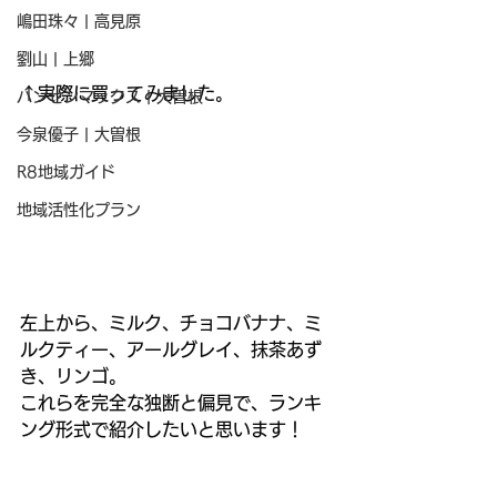
嶋田珠々 | 高見原
劉山 | 上郷
↑実際に買ってみました。
ハンセンマックス | 大曽根
今泉優子 | 大曽根
R8地域ガイド
地域活性化プラン
左上から、ミルク、チョコバナナ、ミ
ルクティー、アールグレイ、抹茶あず
き、リンゴ。
これらを完全な独断と偏見で、ランキ
ング形式で紹介したいと思います！